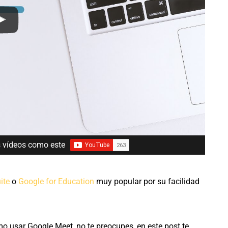
s vídeos como este
ite
o
Google for Education
muy popular por su facilidad
o usar Google Meet, no te preocupes, en este post te