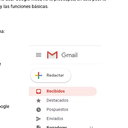
y las funciones básicas.
na:
e
oogle