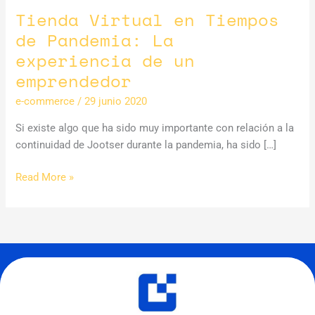
Tienda Virtual en Tiempos
de Pandemia: La
experiencia de un
emprendedor
e-commerce
/
29 junio 2020
Si existe algo que ha sido muy importante con relación a la
continuidad de Jootser durante la pandemia, ha sido […]
Tienda
Read More »
Virtual
en
Tiempos
de
Pandemia:
La
experiencia
de